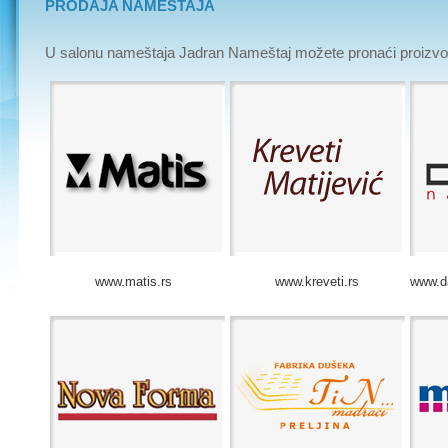
PRODAJA NAMEŠTAJA
U salonu nameštaja Jadran Nameštaj možete pronaći proizvo
www.matis.rs
www.kreveti.rs
www.d