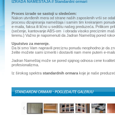
IZRADA NAMEŠTAJA // Standardni ormari
Proces izrade se sastoji u sledećem:
Nakon utvrđenih mera od strane naših zaposlenih vrši se odabir
procesu dizajniranja nameštaja i samim tim kreiranjem ponu
e-maila, faksa ili lično u sedištu našeg preduzeća. Prilikom pr
(sečenje, kantovanje ABS-om i obrada visoko preciznim maš
terenu.) Važno je napomenuti da Jadran Nameštaj pored roko
Uputstvo za merenje.
Da bi smo Vam napravili preciznu ponudu neophodno je da zn
želite možete sami izmeriti i dostaviti nam mere putem e-maila,
Jadran Nameštaj može se pored sjajnog odnosa cene kvaliteta
profesionalizma.
Iz širokog spektra
standardnih ormara
koje je naše preduzeć